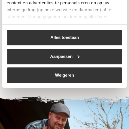
content en advertenties te personaliseren en op uw
internetgedrag (op onze website en daarbuiten) af te
stemmen. U mag gegeven toestemming altijd weer
intrekken. Voor meer informatie en het aanpassen van
uw keuze op onze website verwijzen wij u naar ons
Soldeerbrander
cookiebeleid
.
Alles toestaan
€
58,99
Aanpassen
Bekijk
Weigeren