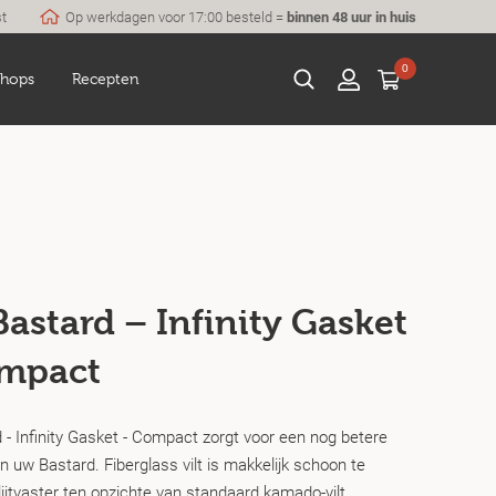
st
Op werkdagen voor 17:00 besteld =
binnen 48 uur in huis
0
hops
Recepten
astard – Infinity Gasket
mpact
 - Infinity Gasket - Compact zorgt voor een nog betere
an uw Bastard. Fiberglass vilt is makkelijk schoon te
ijtvaster ten opzichte van standaard kamado-vilt.