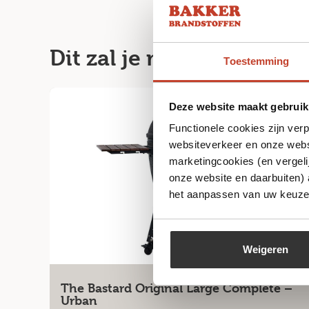
Dit zal je misschien ook
Toestemming
Deze website maakt gebruik
Functionele cookies zijn ver
websiteverkeer en onze websi
marketingcookies (en vergeli
onze website en daarbuiten)
het aanpassen van uw keuze 
Weigeren
The Bastard Original Large Complete –
Urban