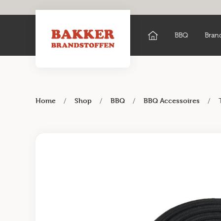
BBQ
Bran
/
/
/
/
Home
Shop
BBQ
BBQ Accessoires