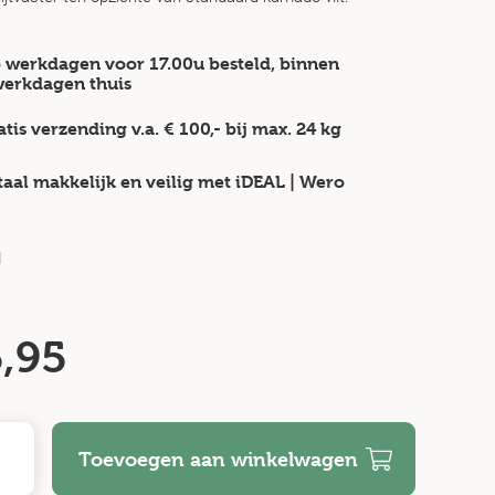
 werkdagen voor 17.00u besteld, binnen
werkdagen
thuis
atis verzending v.a.
€ 100,-
bij max.
24 kg
taal makkelijk en veilig
met iDEAL | Wero
d
,95
Toevoegen aan winkelwagen