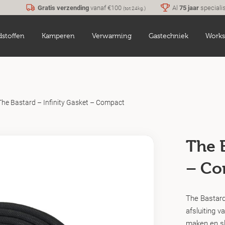
Gratis verzending
vanaf €100
Al
75 jaar
speciali
(tot 24kg.)
dstoffen
Kamperen
Verwarming
Gastechniek
Works
The Bastard – Infinity Gasket – Compact
The B
– Co
The Bastard
afsluiting v
maken en sl