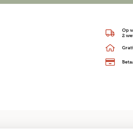
Op w
2 we
Grat
Beta