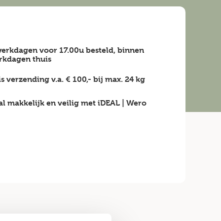
erkdagen voor 17.00u besteld, binnen
rkdagen
thuis
is verzending v.a.
€ 100,-
bij max.
24 kg
al makkelijk en veilig
met iDEAL | Wero