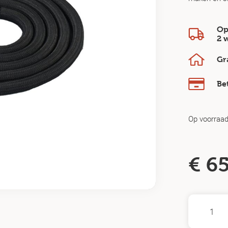
Op
2 
Gr
Be
Op voorraa
€
65