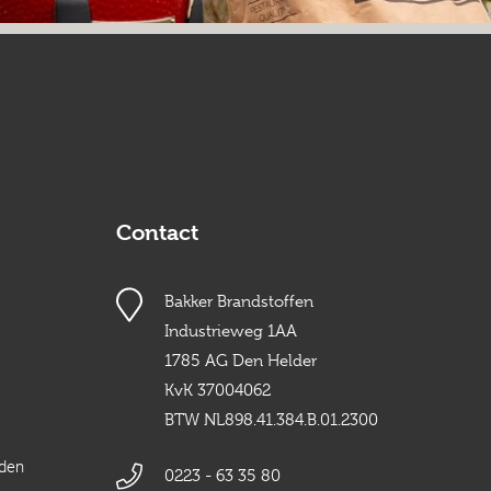
Contact
Bakker Brandstoffen
Industrieweg 1AA
1785 AG Den Helder
KvK 37004062
BTW NL898.41.384.B.01.2300
rden
0223 - 63 35 80