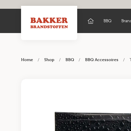
BBQ
Bran
/
/
/
/
Home
Shop
BBQ
BBQ Accessoires