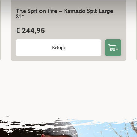
The Spit on Fire – Kamado Spit Large
21″
€
244,95
Bekijk