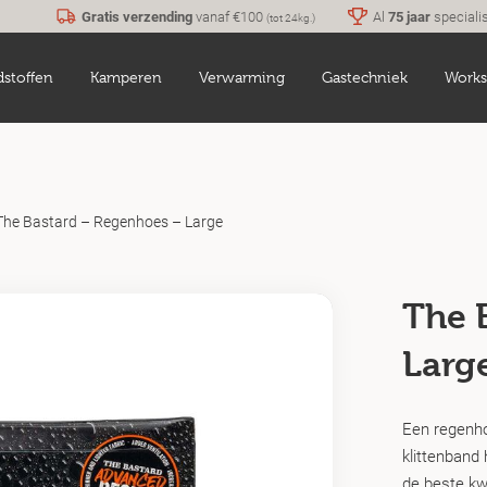
Gratis verzending
vanaf €100
Al
75 jaar
speciali
(tot 24kg.)
dstoffen
Kamperen
Verwarming
Gastechniek
Works
The Bastard – Regenhoes – Large
The 
Larg
Een regenho
klittenband 
de beste kw