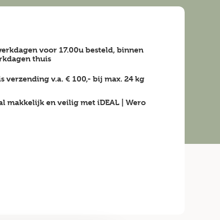
erkdagen voor 17.00u besteld, binnen
rkdagen
thuis
is verzending v.a.
€ 100,-
bij max.
24 kg
al makkelijk en veilig
met iDEAL | Wero