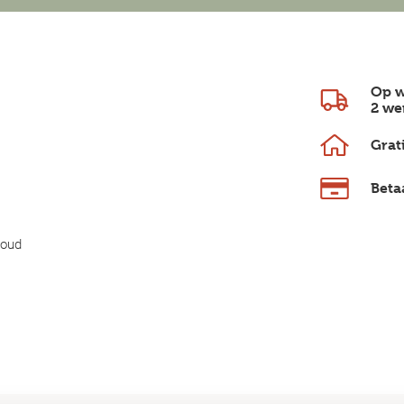
Op w
2 we
Grat
Beta
houd