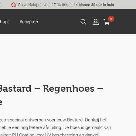
st
Op werkdagen voor 17:00 besteld =
binnen 48 uur in huis
0
hops
Recepten
Bastard – Regenhoes –
e
es speciaal ontworpen voor jouw Bastard. Dankzij het
heb je een nog betere afsluiting. De hoes is gemaakt van
aliteit PU Coating voor UV bescherming en dankzij