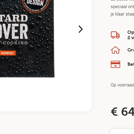
speciaal ont
je klaar st
Op
2 
Gr
Be
Op voorraa
€
64