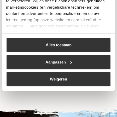
te verbeteren. Wij en onze 8 cookiepartners gebruiken
marketingcookies (en vergelijkbare technieken) om
content en advertenties te personaliseren en op uw
internetgedrag (op onze website en daarbuiten) af te
stemmen. U mag gegeven toestemming altijd weer
intrekken. Voor meer informatie en het aanpassen van
uw keuze op onze website verwijzen wij u naar ons
cookiebeleid
.
Alles toestaan
The Bastard – Pizza Cutter
€
27,95
Aanpassen
Bekijk
Weigeren