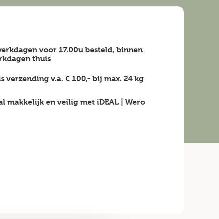
erkdagen voor 17.00u besteld, binnen
rkdagen
thuis
is verzending v.a.
€ 100,-
bij max.
24 kg
al makkelijk en veilig
met iDEAL | Wero