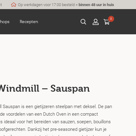
st
Op werkdagen voor 17:00 besteld =
binnen 48 uur in huis
0
hops
Recepten
Windmill – Sauspan
l Sauspan is een gietijzeren steelpan met deksel. De pan
de voordelen van een Dutch Oven in een compact
s ideaal voor het bereiden van sauzen, soepen, bouillons
oofgerechten. Dankzij het pre-seasoned gietijzer kun je