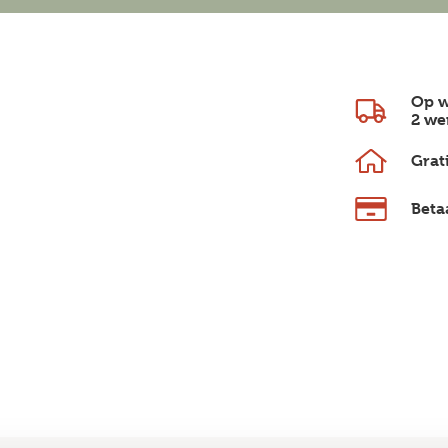
Op w
2 we
Grat
Beta