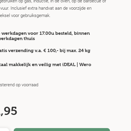
ebruiken op gas, inductie, in de oven, op de barbecue of
uur. Inclusief extra handvat aan de voorzijde en
 deksel voor gebruiksgemak.
 werkdagen voor 17.00u besteld, binnen
werkdagen
thuis
atis verzending v.a.
€ 100,-
bij max.
24 kg
taal makkelijk en veilig
met iDEAL | Wero
esterend op voorraad
,95