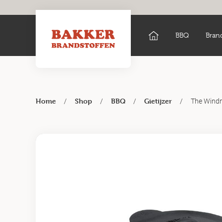
BBQ
Bran
/
/
/
/
The Windm
Home
Shop
BBQ
Gietijzer