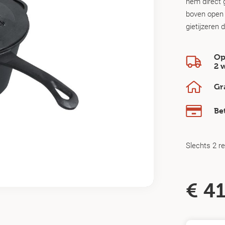
hem direct g
boven open v
gietijzeren
Op
2 
Gr
Be
Slechts 2 r
€
41