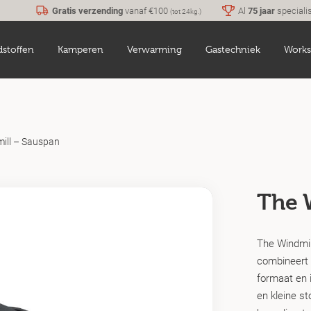
Gratis verzending
vanaf €100
Al
75 jaar
speciali
(tot 24kg.)
dstoffen
Kamperen
Verwarming
Gastechniek
Works
ill – Sauspan
The 
The Windmil
combineert 
formaat en i
en kleine st