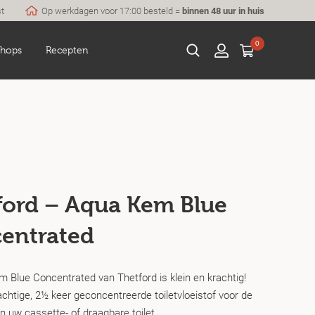
st
Op werkdagen voor 17:00 besteld =
binnen 48 uur in huis
0
hops
Recepten
ford – Aqua Kem Blue
entrated
 Blue Concentrated van Thetford is klein en krachtig!
chtige, 2½ keer geconcentreerde toiletvloeistof voor de
n uw cassette- of draagbare toilet.