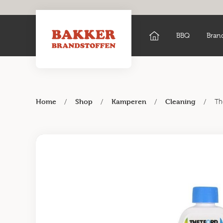
BBQ
Bran
/
/
/
/
Th
Home
Shop
Kamperen
Cleaning