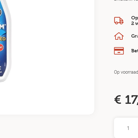
Op
2 
Gr
Be
Op voorraa
€
17