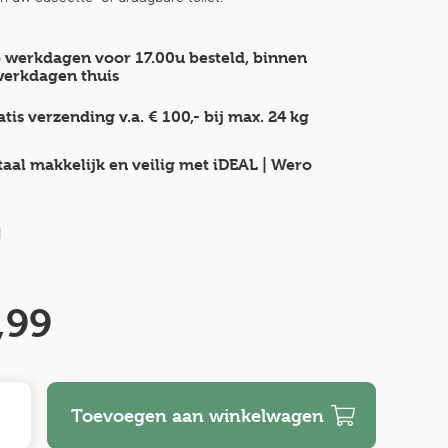
 werkdagen voor 17.00u besteld, binnen
werkdagen
thuis
atis verzending v.a.
€ 100,-
bij max.
24 kg
taal makkelijk en veilig
met iDEAL | Wero
d
,99
Toevoegen aan winkelwagen