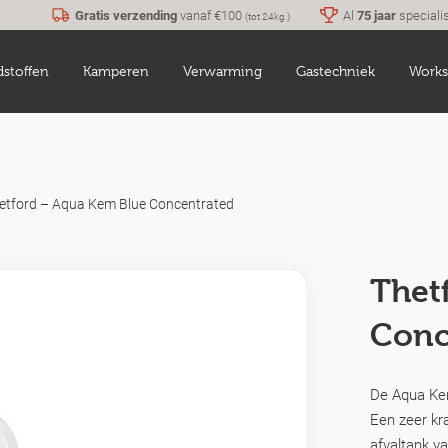
Gratis verzending
vanaf €100
Al
75 jaar
speciali
(tot 24kg.)
dstoffen
Kamperen
Verwarming
Gastechniek
Works
etford – Aqua Kem Blue Concentrated
Thet
Conc
De Aqua Kem
Een zeer kra
afvaltank va