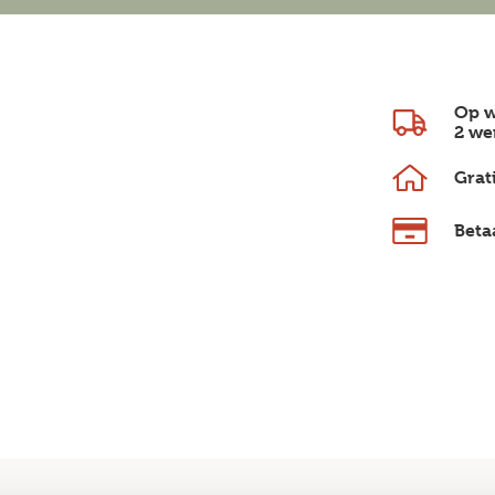
Op w
2 we
Grat
Beta