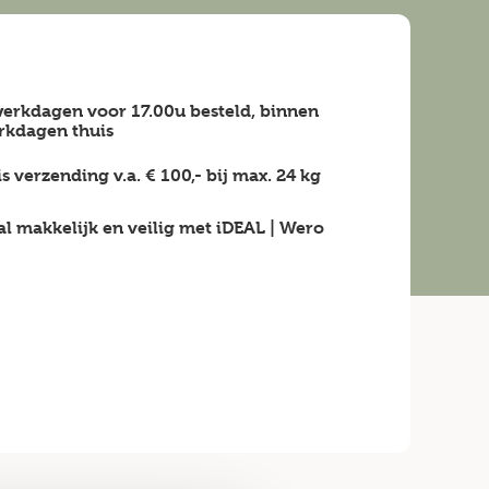
erkdagen voor 17.00u besteld, binnen
rkdagen
thuis
is verzending v.a.
€ 100,-
bij max.
24 kg
al makkelijk en veilig
met iDEAL | Wero