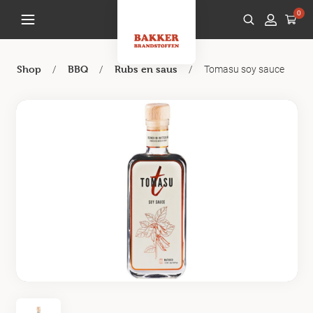
0
/
/
/
Tomasu soy sauce
Shop
BBQ
Rubs en saus