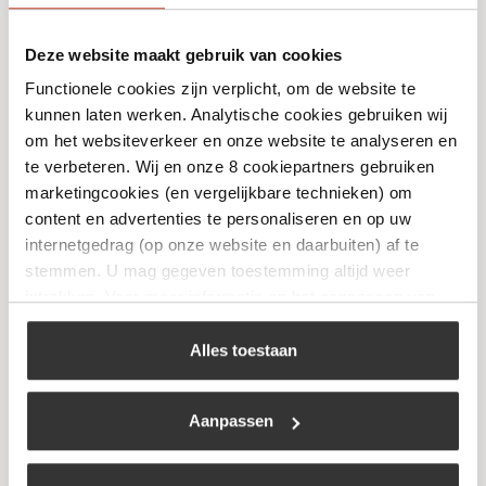
Deze website maakt gebruik van cookies
Sambalmeisje – Sambal – Gemalen Pepers
Functionele cookies zijn verplicht, om de website te
Naturel
kunnen laten werken. Analytische cookies gebruiken wij
€
4,99
om het websiteverkeer en onze website te analyseren en
te verbeteren. Wij en onze 8 cookiepartners gebruiken
marketingcookies (en vergelijkbare technieken) om
Bekijk
content en advertenties te personaliseren en op uw
internetgedrag (op onze website en daarbuiten) af te
stemmen. U mag gegeven toestemming altijd weer
intrekken. Voor meer informatie en het aanpassen van
uw keuze op onze website verwijzen wij u naar ons
cookiebeleid
.
Alles toestaan
Aanpassen