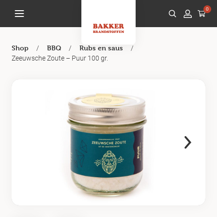
0
/
/
/
Shop
BBQ
Rubs en saus
Zeeuwsche Zoute – Puur 100 gr.