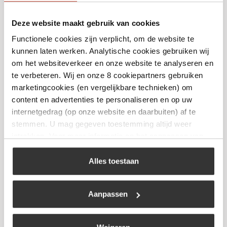
Deze website maakt gebruik van cookies
Zeeuwsche Zoute – Zwarte Knoflook 100
Functionele cookies zijn verplicht, om de website te
gr.
kunnen laten werken. Analytische cookies gebruiken wij
€
9,99
om het websiteverkeer en onze website te analyseren en
te verbeteren. Wij en onze 8 cookiepartners gebruiken
marketingcookies (en vergelijkbare technieken) om
Bekijk
content en advertenties te personaliseren en op uw
internetgedrag (op onze website en daarbuiten) af te
stemmen. U mag gegeven toestemming altijd weer
intrekken. Voor meer informatie en het aanpassen van
uw keuze op onze website verwijzen wij u naar ons
cookiebeleid
.
Alles toestaan
Aanpassen