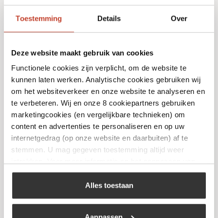
Toestemming
Details
Over
Deze website maakt gebruik van cookies
Functionele cookies zijn verplicht, om de website te
kunnen laten werken. Analytische cookies gebruiken wij
om het websiteverkeer en onze website te analyseren en
NOSKOS Original BBQ Sauce
te verbeteren. Wij en onze 8 cookiepartners gebruiken
marketingcookies (en vergelijkbare technieken) om
€
9,50
content en advertenties te personaliseren en op uw
internetgedrag (op onze website en daarbuiten) af te
Bekijk
stemmen. U mag gegeven toestemming altijd weer
intrekken. Voor meer informatie en het aanpassen van
uw keuze op onze website verwijzen wij u naar ons
cookiebeleid
.
Alles toestaan
Aanpassen