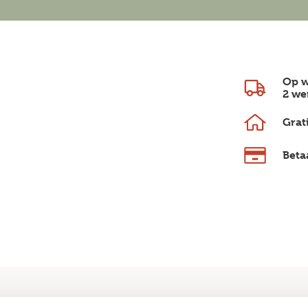
Op w
2 we
Grat
Beta