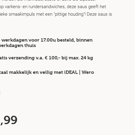
op varkens- en rundersandwiches, deze saus geeft het
ieke smaakimpuls met een "pittige houding"! Deze saus is
 werkdagen voor 17.00u besteld, binnen
werkdagen
thuis
atis verzending v.a.
€ 100,-
bij max.
24 kg
taal makkelijk en veilig
met iDEAL | Wero
d
,99