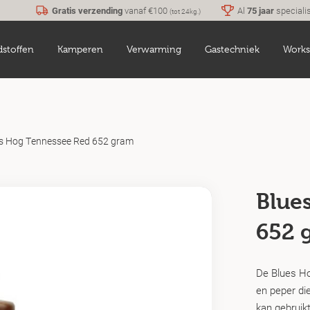
Gratis verzending
vanaf €100
Al
75 jaar
speciali
(tot 24kg.)
dstoffen
Kamperen
Verwarming
Gastechniek
Works
s Hog Tennessee Red 652 gram
Blue
652 
De Blues Ho
en peper die
kan gebruikt