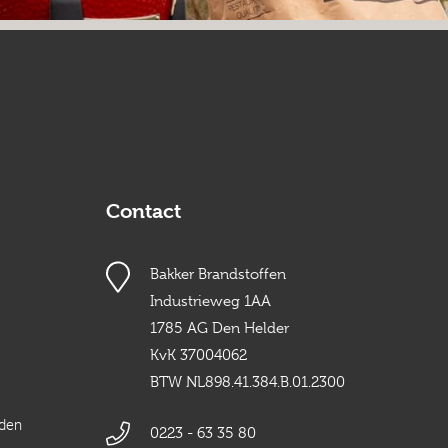
Contact
Bakker Brandstoffen
Industrieweg 1AA
1785 AG Den Helder
KvK 37004062
BTW NL898.41.384.B.01.2300
rden
0223 - 63 35 80