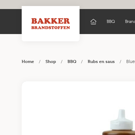
BBQ
Bran
/
/
/
/
Blue
Home
Shop
BBQ
Rubs en saus