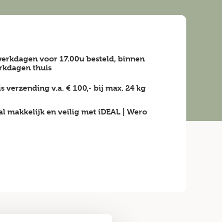
erkdagen voor 17.00u besteld, binnen
rkdagen
thuis
is verzending v.a.
€ 100,-
bij max.
24 kg
al makkelijk en veilig
met iDEAL | Wero