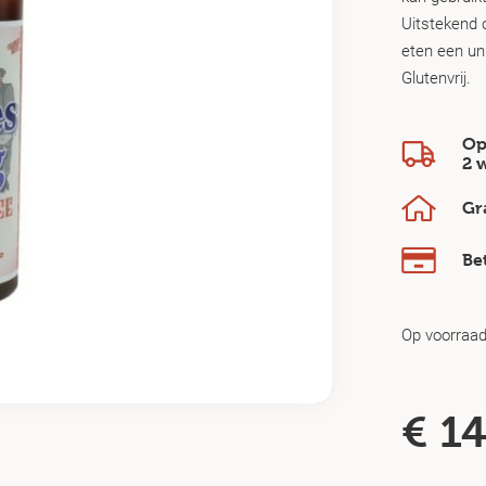
Uitstekend 
eten een un
Glutenvrij.
Op
2 
Gr
Be
Op voorraa
€
14