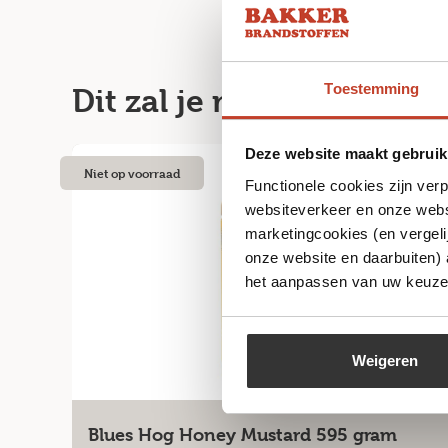
Toestemming
Dit zal je misschien ook
Deze website maakt gebruik
Niet op voorraad
Functionele cookies zijn ver
websiteverkeer en onze websi
marketingcookies (en vergeli
onze website en daarbuiten)
het aanpassen van uw keuze 
Weigeren
Blues Hog Honey Mustard 595 gram