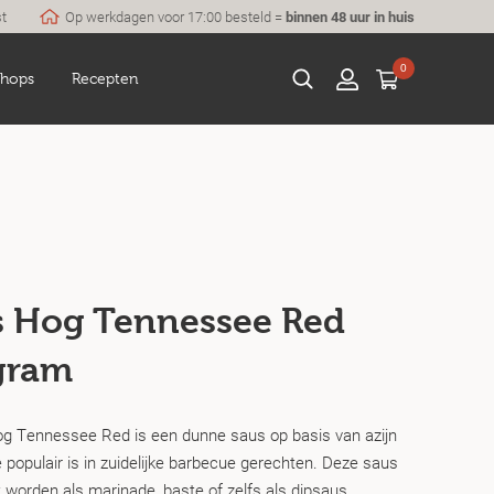
st
Op werkdagen voor 17:00 besteld =
binnen 48 uur in huis
0
hops
Recepten
s Hog Tennessee Red
gram
g Tennessee Red is een dunne saus op basis van azijn
 populair is in zuidelijke barbecue gerechten. Deze saus
 worden als marinade, baste of zelfs als dipsaus.