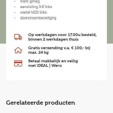
merk gimeg
aansluiting 3-8 links
wartel M20 links
doorstroombeveiliging
Op werkdagen voor 17.00u besteld,
binnen
2 werkdagen
thuis
Gratis verzending v.a.
€ 100,-
bij
max.
24 kg
Betaal makkelijk en veilig
met iDEAL | Wero
Gerelateerde producten