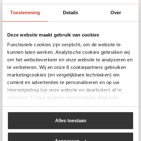
Toestemming
Details
Over
Deze website maakt gebruik van cookies
Functionele cookies zijn verplicht, om de website te
kunnen laten werken. Analytische cookies gebruiken wij
om het websiteverkeer en onze website te analyseren en
Reduceer Zuurstof
te verbeteren. Wij en onze 8 cookiepartners gebruiken
marketingcookies (en vergelijkbare technieken) om
€
79,95
content en advertenties te personaliseren en op uw
internetgedrag (op onze website en daarbuiten) af te
stemmen. U mag gegeven toestemming altijd weer
Bekijk
intrekken. Voor meer informatie en het aanpassen van
uw keuze op onze website verwijzen wij u naar ons
cookiebeleid
.
Alles toestaan
Aanpassen