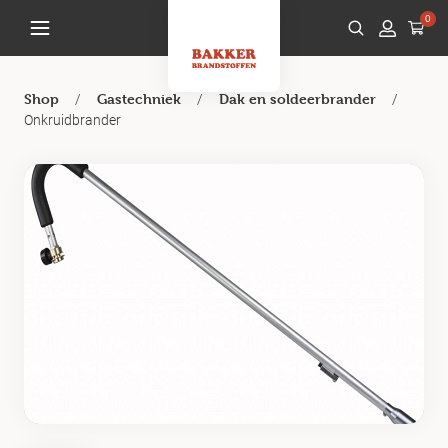
0
/
/
/
Shop
Gastechniek
Dak en soldeerbrander
Onkruidbrander