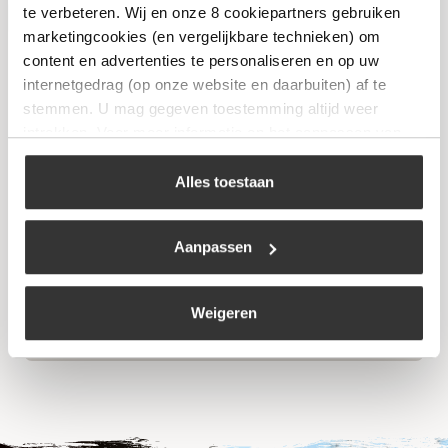
te verbeteren. Wij en onze 8 cookiepartners gebruiken
Niet op voorraad
marketingcookies (en vergelijkbare technieken) om
content en advertenties te personaliseren en op uw
internetgedrag (op onze website en daarbuiten) af te
stemmen. U mag gegeven toestemming altijd weer
intrekken. Voor meer informatie en het aanpassen van
uw keuze op onze website verwijzen wij u naar ons
cookiebeleid
.
Alles toestaan
Eurom Weedburner XXL
Aanpassen
€
59,99
Weigeren
Bekijk