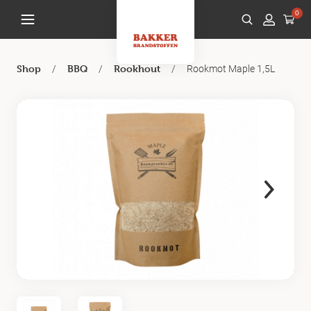
0
/
/
/
Rookmot Maple 1,5L
Shop
BBQ
Rookhout