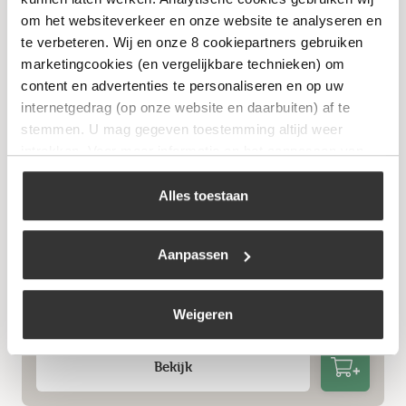
om het websiteverkeer en onze website te analyseren en
te verbeteren. Wij en onze 8 cookiepartners gebruiken
marketingcookies (en vergelijkbare technieken) om
content en advertenties te personaliseren en op uw
internetgedrag (op onze website en daarbuiten) af te
stemmen. U mag gegeven toestemming altijd weer
intrekken. Voor meer informatie en het aanpassen van
uw keuze op onze website verwijzen wij u naar ons
cookiebeleid
.
Alles toestaan
Aanpassen
Gasdrukregelaar propaan DIN 30 mbar
vaste slangpilaar
€
10,99
Weigeren
Bekijk