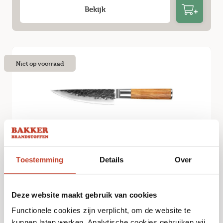
Bekijk
Niet op voorraad
Toestemming
Details
Over
Forged Olive – Koksmes 16cm
€
58,99
Deze website maakt gebruik van cookies
Functionele cookies zijn verplicht, om de website te
Bekijk
kunnen laten werken. Analytische cookies gebruiken wij