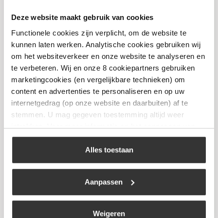
Deze website maakt gebruik van cookies
Functionele cookies zijn verplicht, om de website te
kunnen laten werken. Analytische cookies gebruiken wij
om het websiteverkeer en onze website te analyseren en
te verbeteren. Wij en onze 8 cookiepartners gebruiken
marketingcookies (en vergelijkbare technieken) om
content en advertenties te personaliseren en op uw
internetgedrag (op onze website en daarbuiten) af te
stemmen. U mag gegeven toestemming altijd weer
intrekken. Voor meer informatie en het aanpassen van
Chunks Wijnvat
uw keuze op onze website verwijzen wij u naar ons
€
13,99
cookiebeleid
.
Alles toestaan
Bekijk
Aanpassen
Weigeren